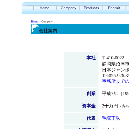
Home
> Company
会社案内
本社
〒410-0022
静岡県沼津市大
日本ジャンボ
Tel:055-926-3
事務所まで
創業
平成7年（19
資本金
2千万円
（内4
代表
毛塚正弘