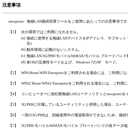
注意事項
moopener - 無線LAN接続切替ツールをご使用にあたっての注意事項です
【1】
次の環境ではご利用になれません。
(a)
接続に使用する無線LANデバイスをIPアドレス、サブネット
合)
(b)
動作環境に記載のないシステム。
(c)
無線LAN/3G/PHS/モバイルWiMAX/モバイル ブロード
(d)
各OSの互換性モードおよび、Windows 7のXP モード。
【2】
WPA Home/WPA Enterpriseをご利用される場合には、ご利
【3】
WPA2 Home/WPA2 Enterpriseをご利用される場合には、ご
【4】
コンピューターに他社製無線LANユーティリティとmoopener
【5】
3G/PHSに付属しているユーティリティと併用した場合、ユー
【6】
一部の3G/PHSは、回線使用中の電波取得ができないため、接
【7】
3G/PHS/モバイルWiMAX/モバイル ブロードバンドの各デー