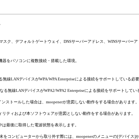
。
 マスク、デフォルトゲートウェイ、DNSサーバーアドレス、WINSサーバー
バンド機器をパソコンに複数接続・搭載した環境。
用になる無線LANデバイスがWPA/WPA Enterpriseによる接続をサポートしている
利用になる無線LANデバイスがWPA2/WPA2 Enterpriseによる接続をサポート
をインストールした場合は、moopenerが意図しない動作をする場合があります
ティリティおよび本ソフトウェアが意図としない動作をする場合があります。
続中は最後に取得した電波状態を表示します。
タ端末をコンピューターから取り外す際には、moopenerのメニューの[デバイ