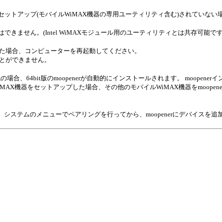
セットアップ(モバイルWiMAX機器の専用ユーティリティ含む)されていな
きません。(Intel WiMAXモジュール用のユーティリティとは共存可能ですが
ップした場合、コンピューターを再起動してください。
ことができません。
境の場合、64bit版のmoopenerが自動的にインストールされます。 moopen
AX機器をセットアップした場合、その他のモバイルWiMAX機器をmoopene
きません。システムのメニューでペアリングを行ってから、moopenerにデバイスを